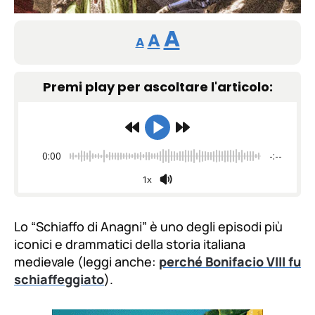
Reducir
Restablecer
Aumentar
A
A
A
tamaño
tamaño
tamaño
de
Premi play per ascoltare l'articolo:
de
fuente.
de
fuente
fuente.
0:00
-:--
1x
Lo “Schiaffo di Anagni” è uno degli episodi più
iconici e drammatici della storia italiana
medievale (leggi anche:
perché Bonifacio VIII fu
schiaffeggiato
).