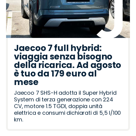
o
o
o
o
o
o
o
o
o
o
o
o
o
o
o
C
C
M
L
J
P
F
L
S
A
H
J
A
O
O
i
u
a
a
a
e
i
a
e
b
y
e
l
p
m
t
p
z
n
e
u
a
n
a
a
u
e
f
e
o
r
r
d
d
c
g
t
c
t
r
n
p
a
l
d
Jaecoo 7 full hybrid:
o
a
a
R
o
e
i
t
d
R
a
viaggia senza bisogno
ë
o
o
o
a
h
a
o
della ricarica. Ad agosto
n
v
t
i
m
è tuo da 179 euro al
e
e
mese
r
o
Jaecoo 7 SHS-H adotta il Super Hybrid
System di terza generazione con 224
CV, motore 1.5 TGDI, doppia unità
elettrica e consumi dichiarati di 5,5 l/100
km.