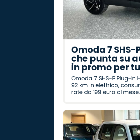
Omoda 7 SHS-P 
che punta su a
in promo per t
Omoda 7 SHS-P Plug-in Hy
92 km in elettrico, cons
rate da 199 euro al mese.