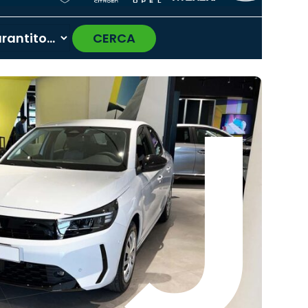
CERCA
›