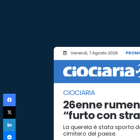
Venerdì, 7 Agosto 2026
PROM
CIOCIARIA
Facebook
26enne rumen
X
“furto con str
LinkedIn
La querela è stata sporta d
Messenger
cimitero del paese.