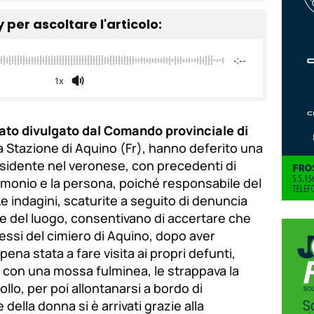
tamaño
de
y per ascoltare l'articolo:
de
fuente.
de
fuente
-:--
fuente.
1x
to divulgato dal Comando provinciale di
la Stazione di Aquino (Fr), hanno deferito una
sidente nel veronese, con precedenti di
trimonio e la persona, poiché responsabile del
Le indagini, scaturite a seguito di denuncia
 del luogo, consentivano di accertare che
ressi del cimiero di Aquino, dopo aver
pena stata a fare visita ai propri defunti,
 con una mossa fulminea, le strappava la
ollo, per poi allontanarsi a bordo di
ne della donna si è arrivati grazie alla