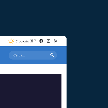
Facebook
Instagram
RSS
℃
31
Ciociaria
Cerca...