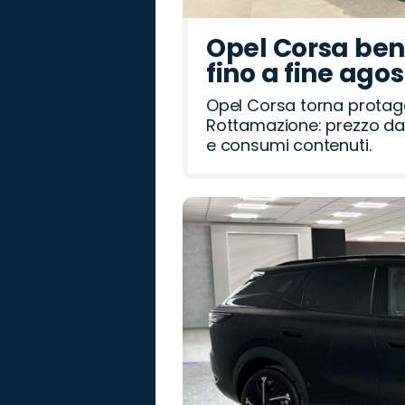
R
o
a
t
d
a
i
o
e
R
a
Opel Corsa benz
o
ë
h
a
a
o
o
o
fino a fine ago
m
n
i
t
v
Opel Corsa torna protag
Rottamazione: prezzo da 
e
e
e consumi contenuti.
o
r