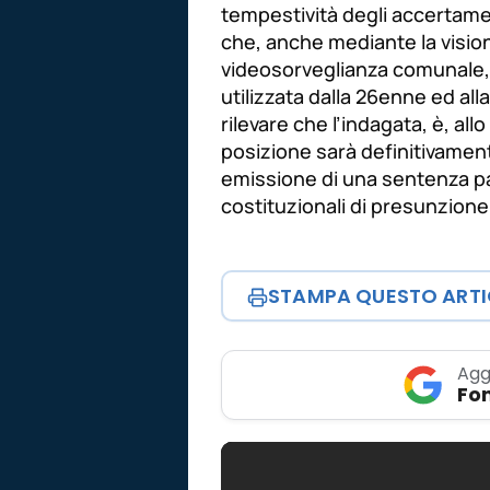
tempestività degli accertamen
che, anche mediante la vision
videosorveglianza comunale, so
utilizzata dalla 26enne ed all
rilevare che l’indagata, è, all
posizione sarà definitivament
emissione di una sentenza pas
costituzionali di presunzion
STAMPA QUESTO ART
Agg
Fon