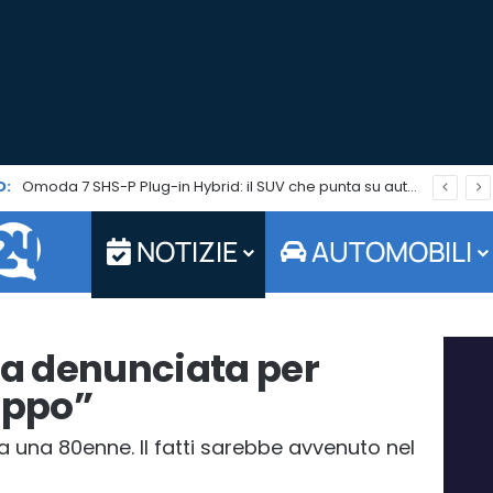
O:
Omoda 7 SHS-P Plug-in Hybrid: il SUV che punta su autonomia ed efficienza è in promo per tutto agosto
NOTIZIE
AUTOMOBILI
a denunciata per
appo”
a una 80enne. Il fatti sarebbe avvenuto nel