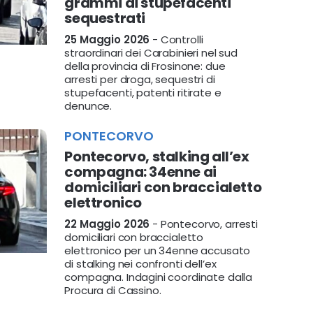
grammi di stupefacenti
sequestrati
25 Maggio 2026
- Controlli
straordinari dei Carabinieri nel sud
della provincia di Frosinone: due
arresti per droga, sequestri di
stupefacenti, patenti ritirate e
denunce.
PONTECORVO
Pontecorvo, stalking all’ex
compagna: 34enne ai
domiciliari con braccialetto
elettronico
22 Maggio 2026
- Pontecorvo, arresti
domiciliari con braccialetto
elettronico per un 34enne accusato
di stalking nei confronti dell’ex
compagna. Indagini coordinate dalla
Procura di Cassino.