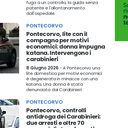
fuga a un controllo, la guida senza
patente e l'allontanamento
dall'ospedale.
PONTECORVO
Pontecorvo, lite con il
compagno per motivi
economici: donna impugna
katana. Intervengono i
carabinieri
8 Giugno 2026
- A Pontecorvo una
lite domestica per motivi economici
è degenerata in minacce con una
katana. Una donna è stata
denunciata dai Carabinieri.
PONTECORVO
Pontecorvo, controlli
antidroga dei Carabinieri:
due arresti e oltre 70