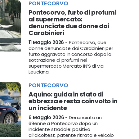
PONTECORVO
Pontecorvo, furto di profumi
al supermercato:
denunciate due donne dai
Carabinieri
11 Maggio 2026
- Pontecorvo, due
donne denunciate dai Carabinieri per
furto aggravato in concorso dopo la
sottrazione di profumi nel
supermercato Mercato IN’S di via
Leuciana.
PONTECORVO
Aquino: guida in stato di
ebbrezza e resta coinvolto in
un incidente
6 Maggio 2026
- Denunciato un
69enne a Pontecorvo dopo un
incidente stradale: positivo
all’alcoltest, patente ritirata e veicolo