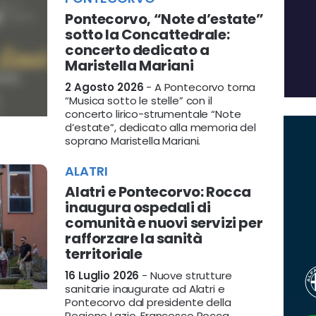
Pontecorvo, “Note d’estate”
sotto la Concattedrale:
concerto dedicato a
Maristella Mariani
2 Agosto 2026
- A Pontecorvo torna
“Musica sotto le stelle” con il
concerto lirico-strumentale “Note
d’estate”, dedicato alla memoria del
soprano Maristella Mariani.
ALATRI
Alatri e Pontecorvo: Rocca
inaugura ospedali di
comunità e nuovi servizi per
rafforzare la sanità
territoriale
16 Luglio 2026
- Nuove strutture
sanitarie inaugurate ad Alatri e
Pontecorvo dal presidente della
Regione Lazio, Francesco Rocca.