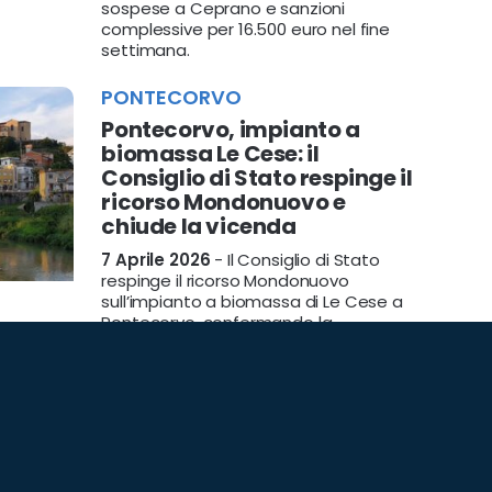
sospese a Ceprano e sanzioni
complessive per 16.500 euro nel fine
settimana.
PONTECORVO
Pontecorvo, impianto a
biomassa Le Cese: il
Consiglio di Stato respinge il
ricorso Mondonuovo e
chiude la vicenda
7 Aprile 2026
- Il Consiglio di Stato
respinge il ricorso Mondonuovo
sull’impianto a biomassa di Le Cese a
Pontecorvo, confermando la
legittimità degli atti comunali e
chiudendo una vicenda durata undici
anni.
PONTECORVO
Pontecorvo, Giacinto
Carbone annuncia la