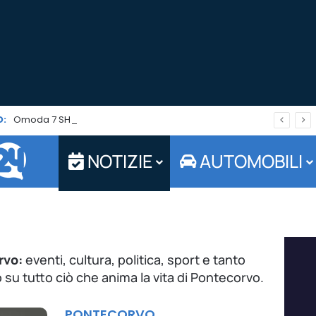
:
Omoda 7 SHS-P Plug-in Hybrid: il SUV che punta su autonomia ed efficienza è in promo per tutto agosto
NOTIZIE
AUTOMOBILI
rvo:
eventi, cultura, politica, sport e tanto
 su tutto ciò che anima la vita di Pontecorvo.
PONTECORVO