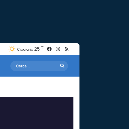
Facebook
Instagram
RSS
℃
25
Ciociaria
Cerca...