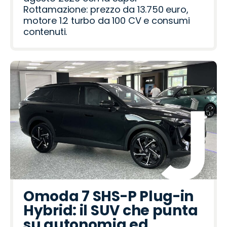
o
r
Rottamazione: prezzo da 13.750 euro,
motore 1.2 turbo da 100 CV e consumi
contenuti.
Omoda 7 SHS-P Plug-in
Hybrid: il SUV che punta
su autonomia ed