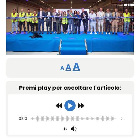
Reducir
Restablecer
Aumentar
A
A
A
tamaño
tamaño
tamaño
de
Premi play per ascoltare l'articolo:
de
fuente.
de
fuente
fuente.
0:00
-:--
1x