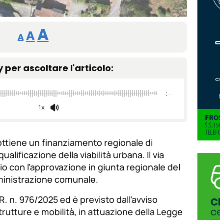
Reducir
Restablecer
Aumentar
A
A
A
tamaño
tamaño
tamaño
de
y per ascoltare l'articolo:
de
fuente.
de
fuente
-:--
fuente.
1x
ttiene un finanziamento regionale di
ualificazione della viabilità urbana. Il via
io con l’approvazione in giunta regionale del
ministrazione comunale.
.R. n. 976/2025 ed è previsto dall’avviso
trutture e mobilità, in attuazione della Legge