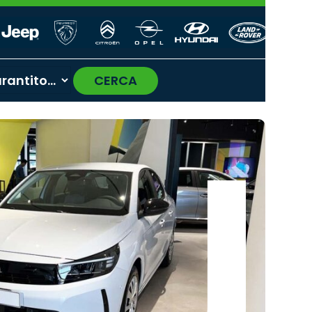
CERCA
›