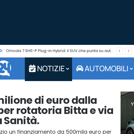
O:
Omoda 7 SHS-P Plug-in Hybrid: il SUV che punta su autonomia ed efficienza è in promo per tutto agosto
NOTIZIE
AUTOMOBILI
ilione di euro dalla
er rotatoria Bitta e via
 Sanità.
zio un finanziamento da 500mila euro per