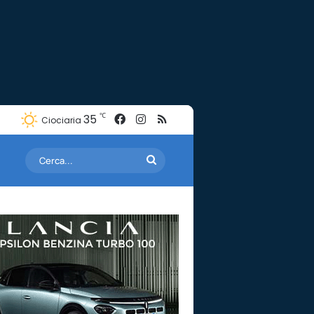
Facebook
Instagram
RSS
℃
35
Ciociaria
Cerca...