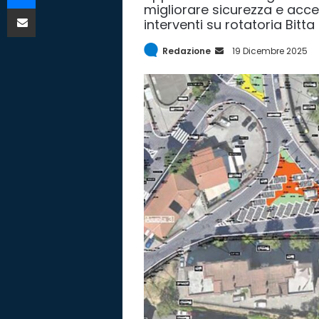
migliorare sicurezza e access
Condividi via mail
interventi su rotatoria Bitt
Redazione
I
19 Dicembre 2025
n
v
i
a
E
m
a
i
l