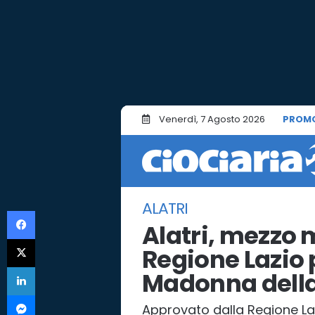
Venerdì, 7 Agosto 2026
PROM
ALATRI
Facebook
Alatri, mezzo m
X
Regione Lazio p
LinkedIn
Madonna della
Messenger
Approvato dalla Regione La