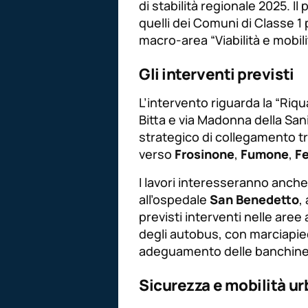
di stabilità regionale 2025. I
quelli dei Comuni di Classe 1 
macro-area “Viabilità e mobili
Gli interventi previsti
L’intervento riguarda la “Riqu
Bitta e via Madonna della San
strategico di collegamento tra 
verso
Frosinone
,
Fumone
,
Fe
I lavori interesseranno anche
all’ospedale
San Benedetto
,
previsti interventi nelle aree a
degli autobus, con marciapiedi
adeguamento delle banchine
Sicurezza e mobilità u