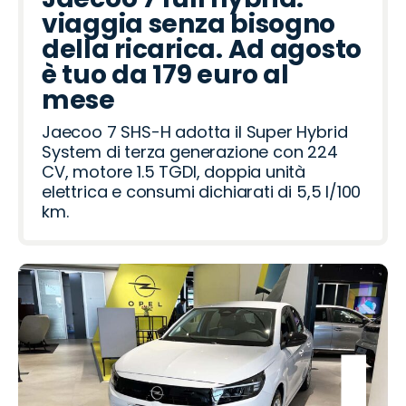
a
R
i
o
o
a
a
e
R
t
d
viaggia senza bisogno
o
a
o
ë
o
o
h
a
della ricarica. Ad agosto
v
n
t
m
i
è tuo da 179 euro al
e
e
mese
r
o
Jaecoo 7 SHS-H adotta il Super Hybrid
System di terza generazione con 224
CV, motore 1.5 TGDI, doppia unità
elettrica e consumi dichiarati di 5,5 l/100
km.