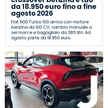
o
a
o
ë
o
o
a
h
da 18.950 euro fino a fine
t
i
n
m
v
agosto 2026
e
e
Fiat 600 Turbo 100 arriva con motore
o
r
benzina da 100 CV, cambio manuale a
sei marce e bagagliaio da 385 litri. Ad
agosto parte da 18.950 euro.