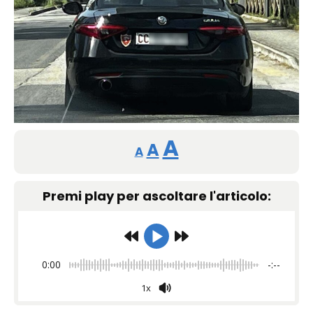
Reducir
Restablecer
Aumentar
A
A
A
tamaño
tamaño
tamaño
de
Premi play per ascoltare l'articolo:
de
fuente.
de
fuente
fuente.
0:00
-:--
1x