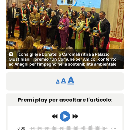
Il consigliere Donatello Cardinali ritira a Palazzo
Giustiniani il premio “Un Comune per Amico” conferito
ad Anagni per l’impegno nella sostenibilità ambientale
Reducir
Restablecer
Aumentar
A
A
A
tamaño
tamaño
tamaño
de
Premi play per ascoltare l'articolo:
de
fuente.
de
fuente
fuente.
0:00
-:--