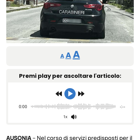
Reducir
Restablecer
Aumentar
A
A
A
tamaño
tamaño
tamaño
de
Premi play per ascoltare l'articolo:
de
fuente.
de
fuente
fuente.
0:00
-:--
1x
AUSONIA
– Nel corso di servizi predisposti per il