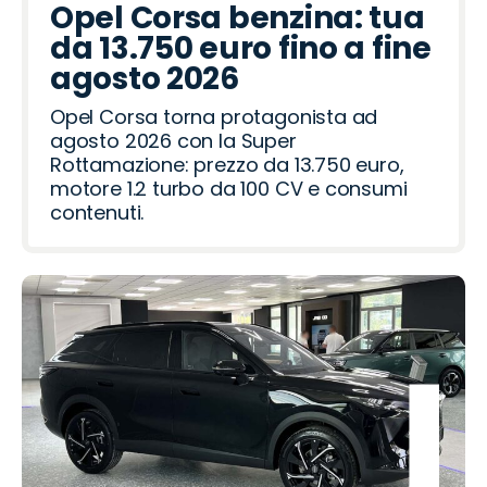
r
a
c
d
n
t
r
d
t
p
g
c
r
d
l
Opel Corsa benzina: tua
a
R
i
R
d
t
a
e
o
o
a
da 13.750 euro fino a fine
o
a
o
a
h
o
o
ë
agosto 2026
m
v
i
t
n
Opel Corsa torna protagonista ad
e
e
agosto 2026 con la Super
o
r
Rottamazione: prezzo da 13.750 euro,
motore 1.2 turbo da 100 CV e consumi
contenuti.