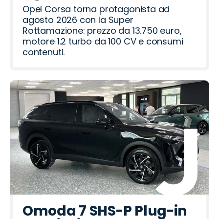
i
t
v
m
n
Opel Corsa torna protagonista ad
e
e
agosto 2026 con la Super
r
o
Rottamazione: prezzo da 13.750 euro,
motore 1.2 turbo da 100 CV e consumi
contenuti.
Omoda 7 SHS-P Plug-in