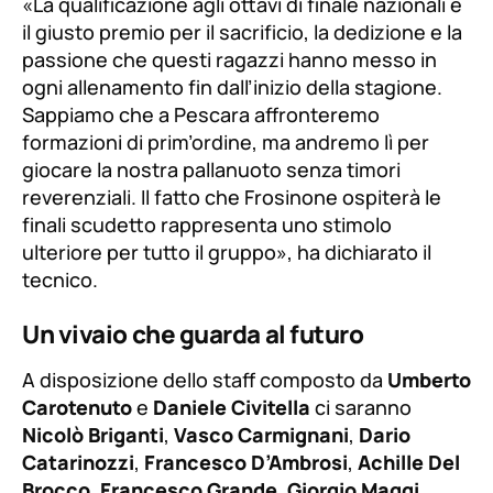
«La qualificazione agli ottavi di finale nazionali è
il giusto premio per il sacrificio, la dedizione e la
passione che questi ragazzi hanno messo in
ogni allenamento fin dall’inizio della stagione.
Sappiamo che a Pescara affronteremo
formazioni di prim’ordine, ma andremo lì per
giocare la nostra pallanuoto senza timori
reverenziali. Il fatto che Frosinone ospiterà le
finali scudetto rappresenta uno stimolo
ulteriore per tutto il gruppo»
, ha dichiarato il
tecnico.
Un vivaio che guarda al futuro
A disposizione dello staff composto da
Umberto
Carotenuto
e
Daniele Civitella
ci saranno
Nicolò Briganti
,
Vasco Carmignani
,
Dario
Catarinozzi
,
Francesco D’Ambrosi
,
Achille Del
Brocco
,
Francesco Grande
,
Giorgio Maggi
,