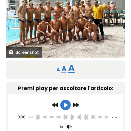
Screenshot
Reducir
Restablecer
Aumentar
A
A
A
tamaño
tamaño
tamaño
de
Premi play per ascoltare l'articolo:
de
fuente.
de
fuente
fuente.
0:00
-:--
1x