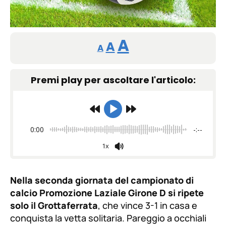
Reducir
Restablecer
Aumentar
A
A
A
tamaño
tamaño
tamaño
de
Premi play per ascoltare l'articolo:
de
fuente.
de
fuente
fuente.
0:00
-:--
1x
Nella seconda giornata del campionato di
calcio Promozione Laziale Girone D si ripete
solo il Grottaferrata
, che vince 3-1 in casa e
conquista la vetta solitaria. Pareggio a occhiali