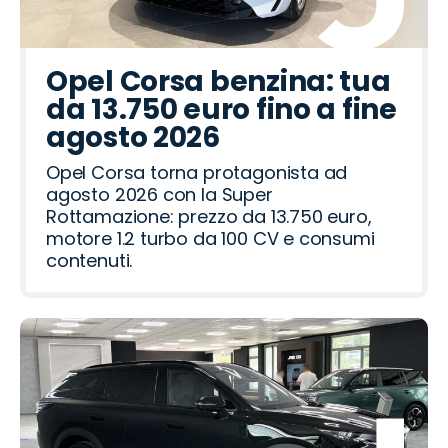
e
a
a
a
i
y
l
e
m
u
p
e
b
i
a
u
e
n
n
t
u
f
a
o
p
e
e
a
a
z
g
c
d
c
r
n
a
t
d
r
l
p
r
t
d
Opel Corsa benzina: tua
e
o
R
i
o
d
R
a
a
t
a
da 13.750 euro fino a fine
o
o
o
a
ë
a
o
h
agosto 2026
t
v
n
i
m
Opel Corsa torna protagonista ad
e
e
agosto 2026 con la Super
r
o
Rottamazione: prezzo da 13.750 euro,
motore 1.2 turbo da 100 CV e consumi
contenuti.