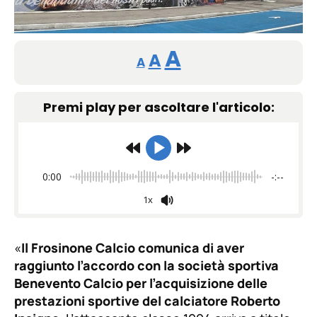
Reducir
Restablecer
Aumentar
A
A
A
tamaño
tamaño
tamaño
de
Premi play per ascoltare l'articolo:
de
fuente.
de
fuente
fuente.
0:00
-:--
1x
«
Il Frosinone Calcio comunica di aver
raggiunto l’accordo con la società sportiva
Benevento Calcio per l’acquisizione delle
prestazioni sportive del calciatore Roberto