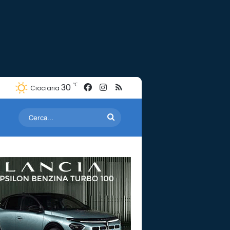
Facebook
Instagram
RSS
℃
30
Ciociaria
Cerca...