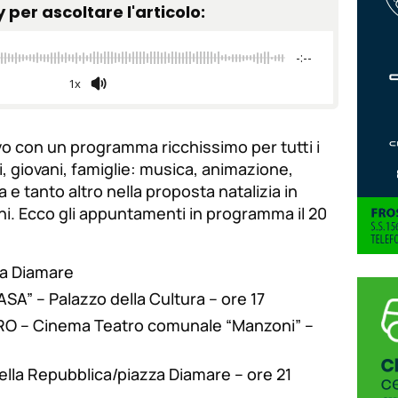
y per ascoltare l'articolo:
de
fuente.
de
fuente
-:--
fuente.
1x
vo con un programma ricchissimo per tutti i
i, giovani, famiglie: musica, animazione,
a e tanto altro nella proposta natalizia in
i. Ecco gli appuntamenti in programma il 20
za Diamare
” – Palazzo della Cultura – ore 17
O – Cinema Teatro comunale “Manzoni” –
lla Repubblica/piazza Diamare – ore 21