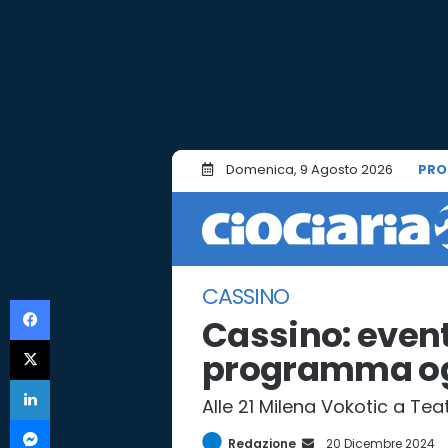
Domenica, 9 Agosto 2026
PRO
CASSINO
Facebook
Cassino: eventi
X
programma og
LinkedIn
Alle 21 Milena Vokotic a Teat
Messenger
Redazione
I
20 Dicembre 2024