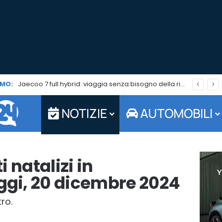
MO:
Jaecoo 7 full hybrid: viaggia senza bisogno della ricarica. Ad agosto è tuo da 179 euro al mese
NOTIZIE
AUTOMOBILI
 natalizi in
gi, 20 dicembre 2024
ro.