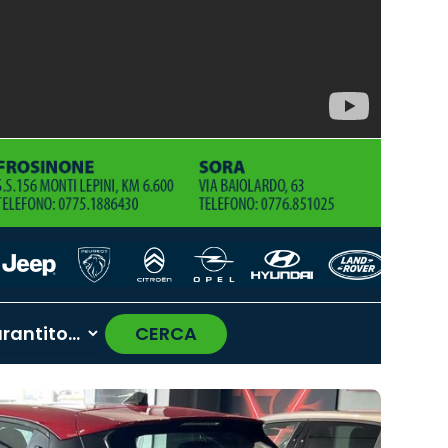
CERCA
›