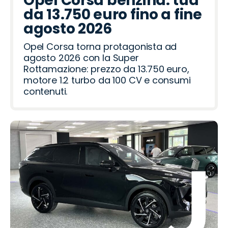
Opel Corsa benzina: tua
R
o
a
d
e
R
i
o
a
t
a
da 13.750 euro fino a fine
o
o
a
o
o
a
ë
h
agosto 2026
v
i
t
m
n
Opel Corsa torna protagonista ad
e
e
agosto 2026 con la Super
r
o
Rottamazione: prezzo da 13.750 euro,
motore 1.2 turbo da 100 CV e consumi
contenuti.