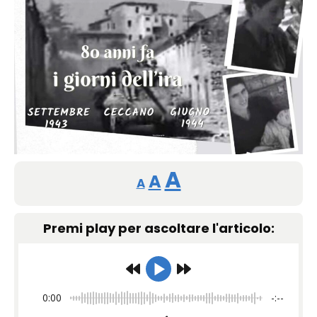
Reducir
Restablecer
Aumentar
A
A
A
tamaño
tamaño
tamaño
de
Premi play per ascoltare l'articolo:
de
fuente.
de
fuente
fuente.
0:00
-:--