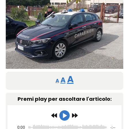
Reducir
Restablecer
Aumentar
A
A
A
tamaño
tamaño
tamaño
de
Premi play per ascoltare l'articolo:
de
fuente.
de
fuente
fuente.
0:00
-:--