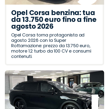
e
e
z
n
p
n
a
a
e
u
a
f
o
u
t
l
p
d
d
r
c
r
t
c
n
t
a
d
g
r
Opel Corsa benzina: tua
a
R
a
i
t
o
d
R
a
e
o
da 13.750 euro fino a fine
o
a
h
o
a
o
o
ë
agosto 2026
v
i
m
t
n
Opel Corsa torna protagonista ad
e
e
agosto 2026 con la Super
r
o
Rottamazione: prezzo da 13.750 euro,
motore 1.2 turbo da 100 CV e consumi
contenuti.