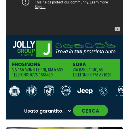
CERCA
‹
›