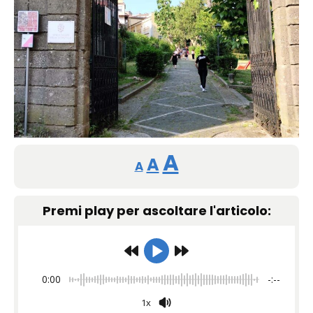
Reducir
Restablecer
Aumentar
A
A
A
tamaño
tamaño
tamaño
de
Premi play per ascoltare l'articolo:
de
fuente.
de
fuente
fuente.
0:00
-:--
1x