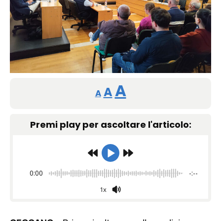
Reducir
Restablecer
Aumentar
A
A
A
tamaño
tamaño
tamaño
de
Premi play per ascoltare l'articolo:
de
fuente.
de
fuente
fuente.
0:00
-:--
1x