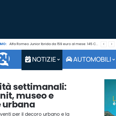
MO:
Alfa Romeo Junior Ibrida da 159 euro al mese: 145 CV e 5.000 euro di vantaggi ad agosto
NOTIZIE
AUTOMOBILI
ità settimanali:
nit, museo e
 urbana
rventi per il decoro urbano e la