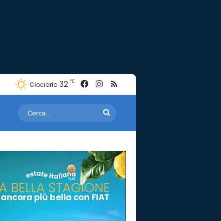
Facebook
Instagram
RSS
℃
32
Ciociaria
Cerca...