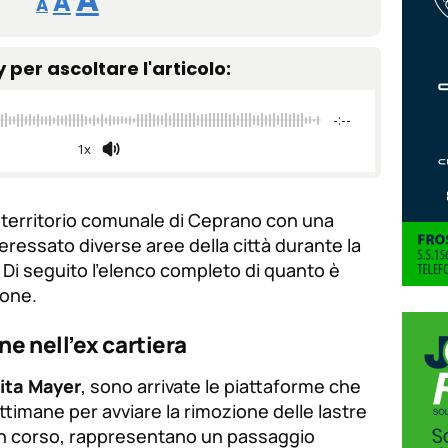
A
A
A
tamaño
tamaño
tamaño
de
y per ascoltare l'articolo:
de
fuente.
de
fuente
-:--
fuente.
1x
l territorio comunale di Ceprano con una
teressato diverse aree della città durante la
Di seguito l’elenco completo di quanto è
ione.
one nell’ex cartiera
ita Mayer
, sono arrivate le piattaforme che
timane per avviare la rimozione delle lastre
à in corso, rappresentano un passaggio