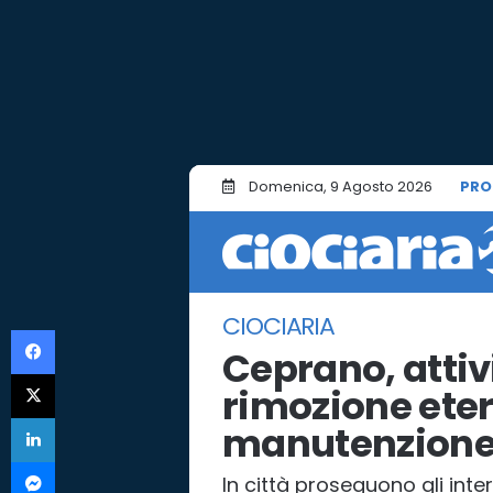
Domenica, 9 Agosto 2026
PRO
CIOCIARIA
Facebook
Ceprano, attiv
X
rimozione eter
LinkedIn
manutenzione
Messenger
In città proseguono gli inte