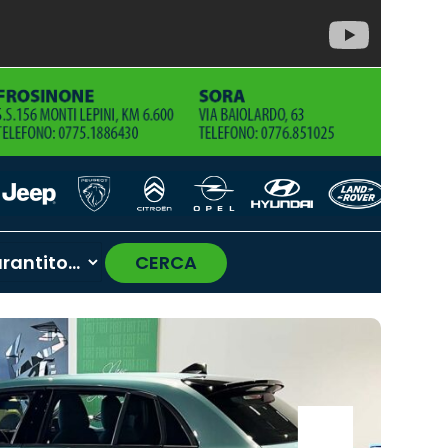
CERCA
›