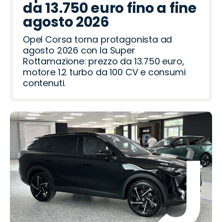
a
a
o
t
e
i
R
a
o
d
R
da 13.750 euro fino a fine
o
h
o
a
o
ë
a
o
agosto 2026
t
m
n
i
v
Opel Corsa torna protagonista ad
e
e
agosto 2026 con la Super
o
r
Rottamazione: prezzo da 13.750 euro,
motore 1.2 turbo da 100 CV e consumi
contenuti.