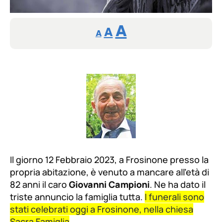
Reducir
Restablecer
Aumentar
A
A
A
tamaño
tamaño
tamaño
de
de
fuente.
de
fuente
fuente.
Il giorno 12 Febbraio 2023, a Frosinone presso la
propria abitazione, è venuto a mancare all’età di
82 anni il caro
Giovanni Campioni
. Ne ha dato il
triste annuncio la famiglia tutta.
I funerali sono
stati celebrati oggi a Frosinone, nella chiesa
Sacra Famiglia
.