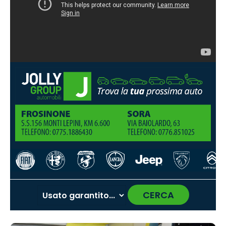
CERCA
‹
›