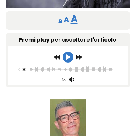
Reducir
Restablecer
Aumentar
A
A
A
tamaño
tamaño
tamaño
de
Premi play per ascoltare l'articolo:
de
fuente.
de
fuente
fuente.
0:00
-:--
1x