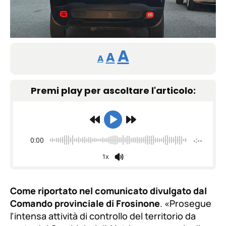
Reducir
Restablecer
Aumentar
A
A
A
tamaño
tamaño
tamaño
de
Premi play per ascoltare l'articolo:
de
fuente.
de
fuente
fuente.
0:00
-:--
1x
Come riportato nel comunicato divulgato dal
Comando provinciale di Frosinone
. «
Prosegue
l’intensa attività di controllo del territorio da