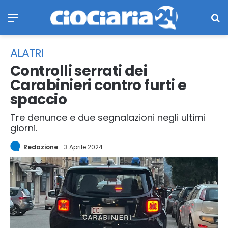
Menu
Ce
ALATRI
Controlli serrati dei
Carabinieri contro furti e
spaccio
Tre denunce e due segnalazioni negli ultimi
giorni.
Redazione
3 Aprile 2024