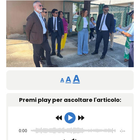
Reducir
Restablecer
Aumentar
A
A
A
tamaño
tamaño
tamaño
de
Premi play per ascoltare l'articolo:
de
fuente.
de
fuente
fuente.
0:00
-:--