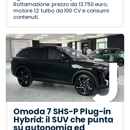
o
r
Rottamazione: prezzo da 13.750 euro,
motore 1.2 turbo da 100 CV e consumi
contenuti.
Omoda 7 SHS-P Plug-in
Hybrid: il SUV che punta
su autonomia ed