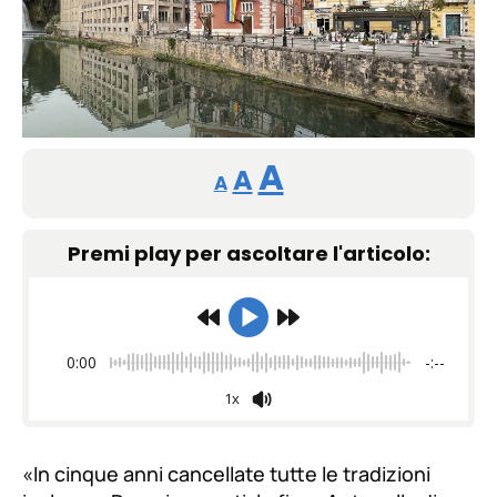
Reducir
Restablecer
Aumentar
A
A
A
tamaño
tamaño
tamaño
de
Premi play per ascoltare l'articolo:
de
fuente.
de
fuente
fuente.
0:00
-:--
1x
«In cinque anni cancellate tutte le tradizioni