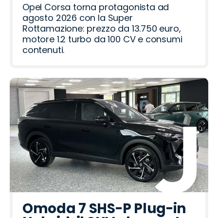
i
n
t
v
m
Opel Corsa torna protagonista ad
e
e
agosto 2026 con la Super
r
o
Rottamazione: prezzo da 13.750 euro,
motore 1.2 turbo da 100 CV e consumi
contenuti.
Omoda 7 SHS-P Plug-in