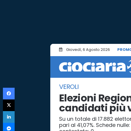
Giovedì, 6 Agosto 2026
PROMO
VEROLI
Facebook
Elezioni Regiona
X
candidati più v
LinkedIn
Su un totale di 17.882 elettor
Messenger
pari al 41,07%. Schede nulle