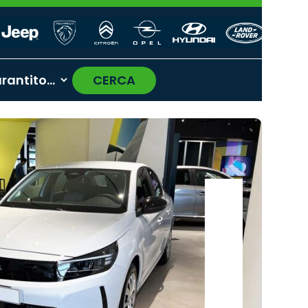
CERCA
›