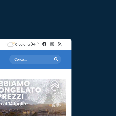
Facebook
Instagram
RSS
℃
34
Ciociaria
Cerca...