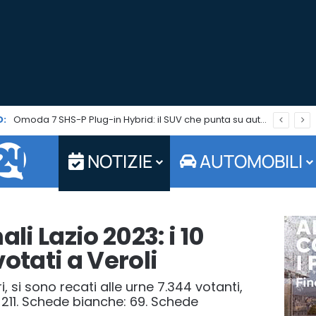
:
Omoda 7 SHS-P Plug-in Hybrid: il SUV che punta su autonomia ed efficienza è in promo per tutto agosto
NOTIZIE
AUTOMOBILI
li Lazio 2023: i 10
otati a Veroli
i, si sono recati alle urne 7.344 votanti,
: 211. Schede bianche: 69. Schede