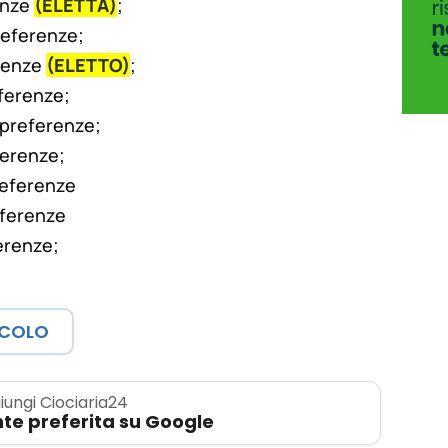
enze
(ELETTA)
;
preferenze;
erenze
(ELETTO)
;
ferenze;
 preferenze;
ferenze;
referenze
eferenze
erenze;
ICOLO
iungi Ciociaria24
te preferita su Google