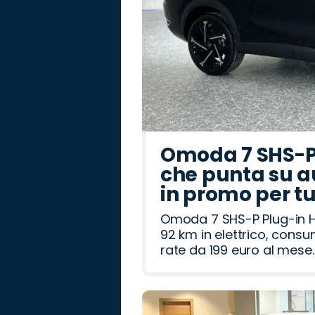
Omoda 7 SHS-P 
che punta su a
in promo per t
Omoda 7 SHS-P Plug-in Hy
92 km in elettrico, cons
rate da 199 euro al mese.