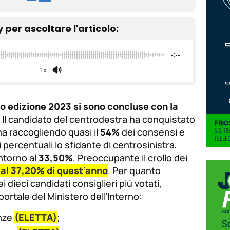
tamaño
tamaño
tamaño
de
y per ascoltare l'articolo:
de
fuente.
de
fuente
-:--
fuente.
1x
zio edizione 2023 si sono concluse con la
. Il candidato del centrodestra ha conquistato
na raccogliendo quasi il
54%
dei consensi e
 percentuali lo sfidante di centrosinistra,
intorno al
33,50%
. Preoccupante il crollo dei
 al 37,20% di quest’anno
. Per quanto
i dieci candidati consiglieri più votati,
ortale del Ministero dell’Interno:
enze
(ELETTA)
;