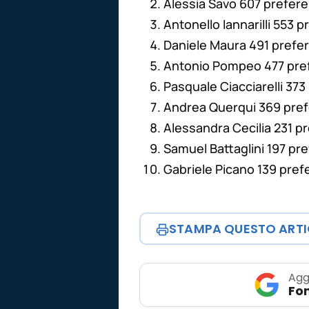
Alessia Savo 607 prefer
Antonello Iannarilli 553 
Daniele Maura 491 pref
Antonio Pompeo 477 pre
Pasquale Ciacciarelli 373
Andrea Querqui 369 pre
Alessandra Cecilia 231 p
Samuel Battaglini 197 pr
Gabriele Picano 139 pref
STAMPA QUESTO ART
Agg
Fon