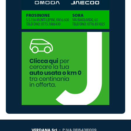
VERDANA Srl
- P.IVA 08164381009