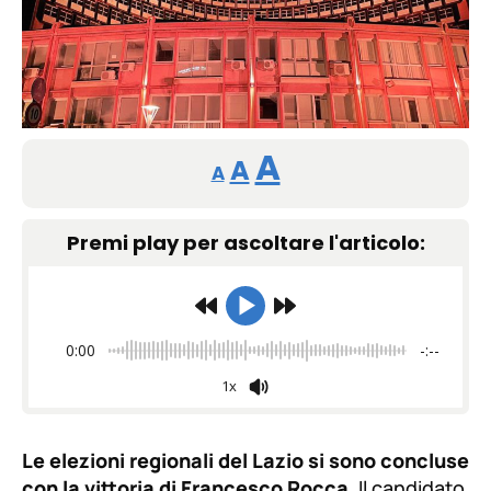
Reducir
Restablecer
Aumentar
A
A
A
tamaño
tamaño
tamaño
de
Premi play per ascoltare l'articolo:
de
fuente.
de
fuente
fuente.
0:00
-:--
1x
Le elezioni regionali del Lazio si sono concluse
con la vittoria di Francesco Rocca
. Il candidato