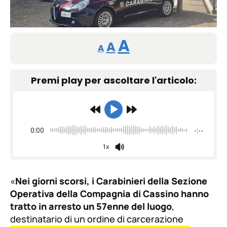
Reducir
Restablecer
Aumentar
A
A
A
tamaño
tamaño
tamaño
de
Premi play per ascoltare l'articolo:
de
fuente.
de
fuente
fuente.
0:00
-:--
1x
«
Nei giorni scorsi, i Carabinieri della Sezione
Operativa della Compagnia di Cassino hanno
tratto in arresto un 57enne del luogo
,
destinatario di un ordine di carcerazione