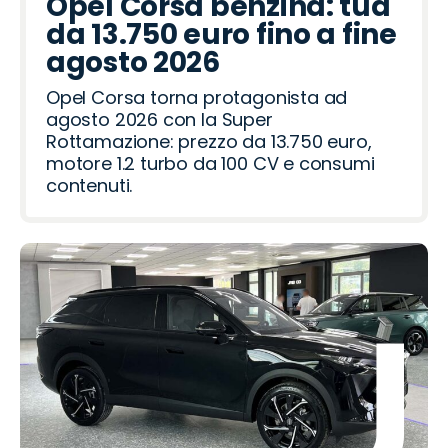
Opel Corsa benzina: tua
o
t
i
a
a
R
a
e
d
o
R
da 13.750 euro fino a fine
ë
h
a
o
o
a
o
o
agosto 2026
n
v
t
i
m
Opel Corsa torna protagonista ad
e
e
agosto 2026 con la Super
r
o
Rottamazione: prezzo da 13.750 euro,
motore 1.2 turbo da 100 CV e consumi
contenuti.