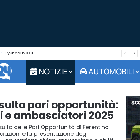
:
Hyundai i20 GPL: l’auto adatta a fronteggiare il caro carburanti. Tua in pronta consegna da Jolly Auto
NOTIZIE
AUTOMOBILI
sulta pari opportunità:
ti e ambasciatori 2025
ulta delle Pari Opportunità di Ferentino
ociazioni e la presentazione degli