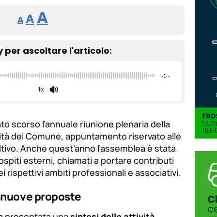
Reducir
Restablecer
Aumentar
A
A
A
tamaño
tamaño
tamaño
de
y per ascoltare l'articolo:
de
fuente.
de
fuente
-:--
fuente.
1x
ato scorso l’annuale riunione plenaria della
ità del Comune, appuntamento riservato alle
ltivo. Anche quest’anno l’assemblea è stata
ospiti esterni, chiamati a portare contributi
i rispettivi ambiti professionali e associativi.
 e nuove proposte
ta presentata una
sintesi delle attività