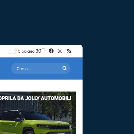
Facebook
Instagram
RSS
℃
30
Ciociaria
Cerca...