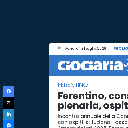
Venerdì, 31 Luglio 2026
PROMO
FERENTINO
Facebook
Ferentino, con
X
plenaria, ospi
LinkedIn
Incontro annuale della Cons
Messenger
con ospiti istituzionali, ass