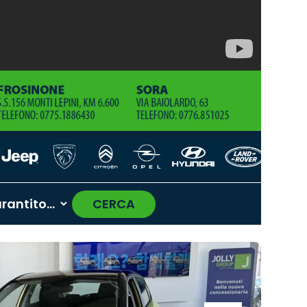
CERCA
›