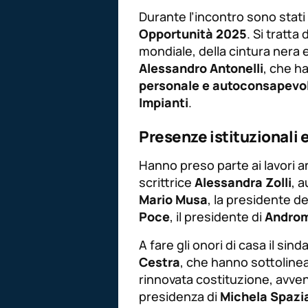
Durante l’incontro sono stati
Opportunità 2025
. Si tratta
mondiale, della cintura nera 
Alessandro Antonelli
, che h
personale e autoconsapevo
Impianti
.
Presenze istituzionali 
Hanno preso parte ai lavori anc
scrittrice
Alessandra Zolli
, a
Mario Musa
, la presidente d
Poce
, il presidente di
Andro
A fare gli onori di casa il sin
Cestra
, che hanno sottolineat
rinnovata costituzione, avven
presidenza di
Michela Spazi