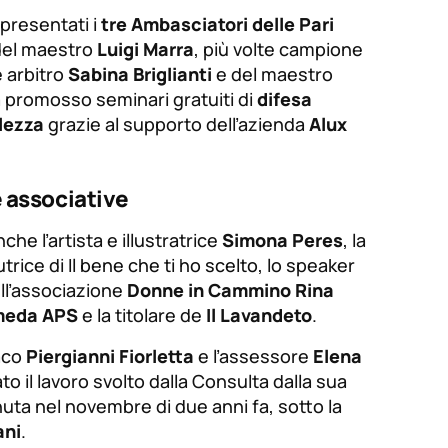
 presentati i
tre Ambasciatori delle Pari
 del maestro
Luigi Marra
, più volte campione
e arbitro
Sabina Briglianti
e del maestro
a promosso seminari gratuiti di
difesa
lezza
grazie al supporto dell’azienda
Alux
e associative
he l’artista e illustratrice
Simona Peres
, la
utrice di
Il bene che ti ho scelto
, lo speaker
ell’associazione
Donne in Cammino
Rina
meda APS
e la titolare de
Il Lavandeto
.
daco
Piergianni Fiorletta
e l’assessore
Elena
o il lavoro svolto dalla Consulta dalla sua
uta nel novembre di due anni fa, sotto la
ani
.