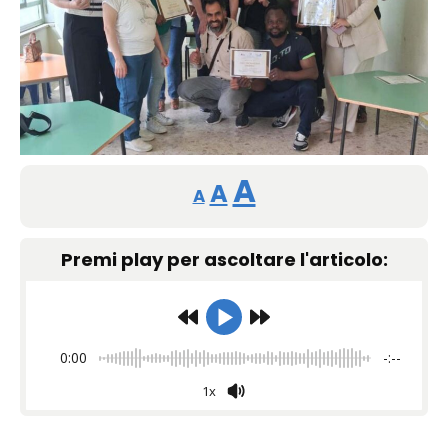
Reducir
Restablecer
Aumentar
A
A
A
tamaño
tamaño
tamaño
de
Premi play per ascoltare l'articolo:
de
fuente.
de
fuente
fuente.
0:00
-:--
1x