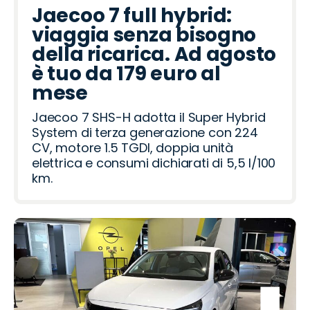
l
g
d
d
r
c
t
d
r
p
c
a
n
r
t
Jaecoo 7 full hybrid:
e
a
a
o
i
R
a
o
R
d
t
viaggia senza bisogno
o
ë
a
o
o
o
a
h
della ricarica. Ad agosto
t
n
v
m
i
è tuo da 179 euro al
e
e
mese
r
o
Jaecoo 7 SHS-H adotta il Super Hybrid
System di terza generazione con 224
CV, motore 1.5 TGDI, doppia unità
elettrica e consumi dichiarati di 5,5 l/100
km.