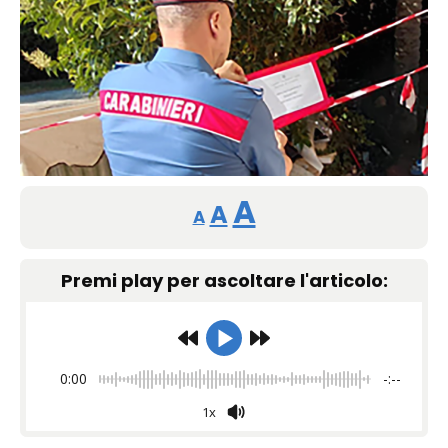
Reducir
Restablecer
Aumentar
A
A
A
tamaño
tamaño
tamaño
de
Premi play per ascoltare l'articolo:
de
fuente.
de
fuente
fuente.
0:00
-:--
1x