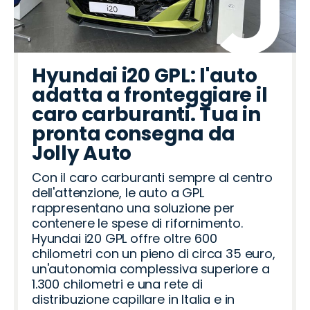
H
P
A
J
M
F
O
S
C
L
A
L
C
J
O
y
e
l
e
a
i
m
e
u
a
b
a
i
a
p
u
u
f
e
z
a
o
a
p
n
a
n
t
e
e
n
g
a
p
d
t
d
t
r
c
r
d
r
c
l
Hyundai i20 GPL: l'auto
d
e
R
a
a
a
i
t
R
o
o
adatta a fronteggiare il
a
o
o
a
h
o
ë
o
caro carburanti. Tua in
i
t
m
v
n
pronta consegna da
e
e
Jolly Auto
o
r
Con il caro carburanti sempre al centro
dell'attenzione, le auto a GPL
rappresentano una soluzione per
contenere le spese di rifornimento.
Hyundai i20 GPL offre oltre 600
chilometri con un pieno di circa 35 euro,
un'autonomia complessiva superiore a
1.300 chilometri e una rete di
distribuzione capillare in Italia e in