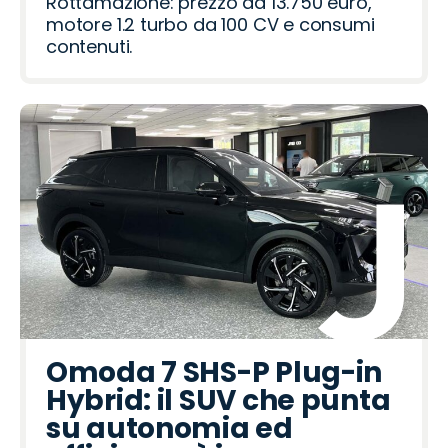
o
r
Rottamazione: prezzo da 13.750 euro,
motore 1.2 turbo da 100 CV e consumi
contenuti.
Omoda 7 SHS-P Plug-in
Hybrid: il SUV che punta
su autonomia ed