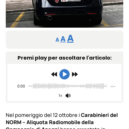
Reducir
Restablecer
Aumentar
A
A
A
tamaño
tamaño
tamaño
de
Premi play per ascoltare l'articolo:
de
fuente.
de
fuente
fuente.
0:00
-:--
1x
Nel pomeriggio del 12 ottobre i
Carabinieri del
NORM – Aliquota Radiomobile della