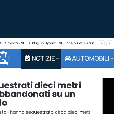
:
Omoda 7 SHS-P Plug-in Hybrid: il SUV che punta su autonomia ed efficienza è in promo per tutto agosto
NOTIZIE
AUTOMOBILI
uestrati dieci metri
i abbandonati su un
lo
estali hanno sequestrato circa dieci metri