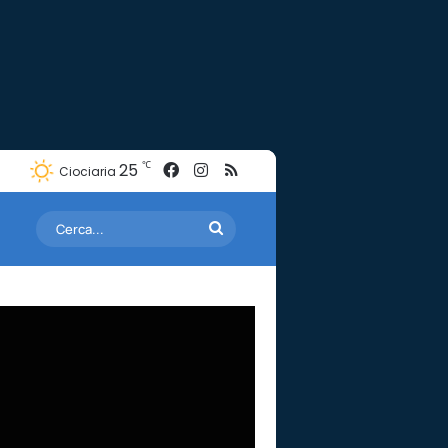
Facebook
Instagram
RSS
℃
25
Ciociaria
Cerca...