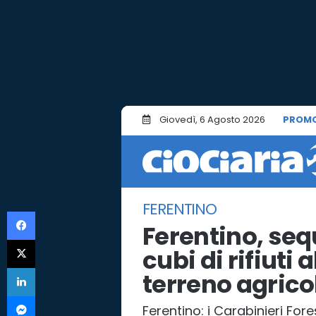
Giovedì, 6 Agosto 2026
PROMO
FERENTINO
Facebook
Ferentino, seq
X
cubi di rifiut
LinkedIn
terreno agrico
Messenger
Ferentino: i Carabinieri For