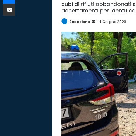
cubi di rifiuti abbandonati s
Condividi via mail
accertamenti per identificar
Redazione
I
4 Giugno 2026
n
v
i
a
E
m
a
i
l