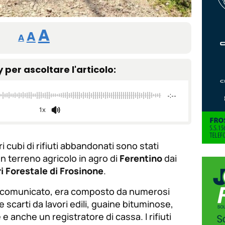
Reducir
Restablecer
Aumentar
A
A
A
tamaño
tamaño
tamaño
de
y per ascoltare l'articolo:
de
fuente.
de
fuente
-:--
fuente.
1x
i cubi di rifiuti abbandonati sono stati
un terreno agricolo in agro di
Ferentino
dai
i Forestale di Frosinone
.
o comunicato, era composto da numerosi
 scarti da lavori edili, guaine bituminose,
 e anche un registratore di cassa. I rifiuti