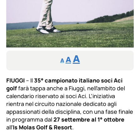
Reducir
Restablecer
Aumentar
A
A
A
tamaño
tamaño
tamaño
de
de
FIUGGI
– Il
35° campionato italiano soci Aci
fuente.
golf
farà tappa anche a Fiuggi, nell’ambito del
de
fuente
calendario riservato ai soci Aci. L’iniziativa
rientra nel circuito nazionale dedicato agli
fuente.
appassionati della disciplina, con una fase finale
in programma dal
27 settembre al 1° ottobre
all’
Is Molas Golf & Resort
.