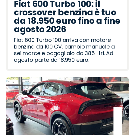
t
c
c
r
d
d
p
g
r
t
d
n
l
r
a
Fiat 600 Turbo 100: il
i
o
a
a
R
e
o
a
d
t
R
crossover benzina è tuo
a
o
o
o
ë
a
h
o
da 18.950 euro fino a fine
v
t
n
i
m
agosto 2026
e
e
Fiat 600 Turbo 100 arriva con motore
r
o
benzina da 100 CV, cambio manuale a
sei marce e bagagliaio da 385 litri. Ad
agosto parte da 18.950 euro.