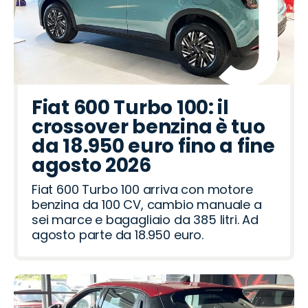
o
o
o
o
o
o
o
o
o
o
o
o
o
o
o
P
L
A
L
O
A
J
C
M
F
H
C
J
O
S
e
a
l
a
m
b
a
u
a
i
y
i
e
p
e
u
n
f
n
o
a
e
p
z
a
u
t
e
e
a
g
c
a
d
d
r
c
r
d
t
n
r
p
l
t
Fiat 600 Turbo 100: il
e
i
R
R
a
t
o
a
a
d
o
crossover benzina è tuo
o
a
o
o
h
o
a
ë
da 18.950 euro fino a fine
t
m
v
i
n
agosto 2026
e
e
Fiat 600 Turbo 100 arriva con motore
o
r
benzina da 100 CV, cambio manuale a
sei marce e bagagliaio da 385 litri. Ad
agosto parte da 18.950 euro.