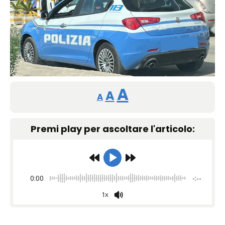
Reducir
Restablecer
Aumentar
A
A
A
tamaño
tamaño
tamaño
de
Premi play per ascoltare l'articolo:
de
fuente.
de
fuente
fuente.
0:00
-:--
1x