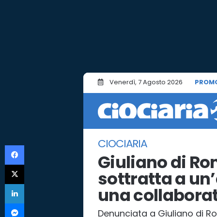
Venerdì, 7 Agosto 2026
PROM
CIOCIARIA
Facebook
Giuliano di Ro
X
sottratta a un
LinkedIn
una collabora
Messenger
Denunciata a Giuliano di R