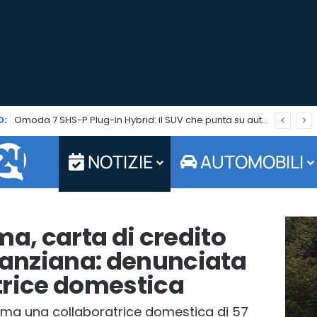
O:
Omoda 7 SHS-P Plug-in Hybrid: il SUV che punta su autonomia ed efficienza è in promo per tutto agosto
NOTIZIE
AUTOMOBILI
ma, carta di credito
’anziana: denunciata
trice domestica
oma una collaboratrice domestica di 57