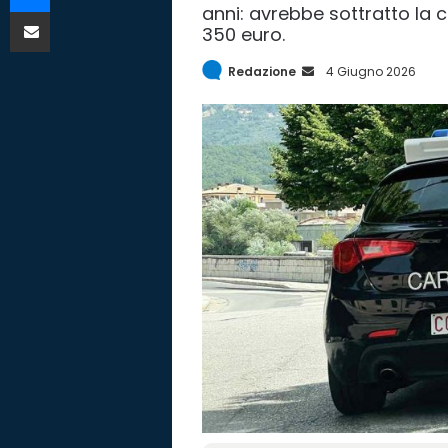
anni: avrebbe sottratto la 
Condividi via mail
350 euro.
Redazione
I
4 Giugno 2026
n
v
i
a
E
m
a
i
l