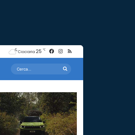
Facebook
Instagram
RSS
℃
25
Ciociaria
Cerca...