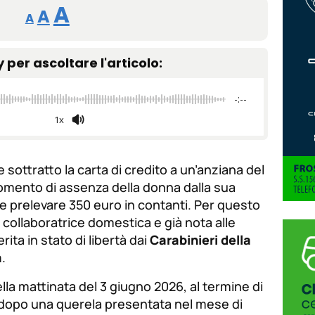
Reducir
Restablecer
Aumentar
A
A
A
tamaño
tamaño
tamaño
de
y per ascoltare l'articolo:
de
fuente.
de
fuente
-:--
fuente.
1x
sottratto la carta di credito a un’anziana del
omento di assenza della donna dalla sua
a e prelevare 350 euro in contanti. Per questo
collaboratrice domestica e già nota alle
rita in stato di libertà dai
Carabinieri della
a
.
lla mattinata del 3 giugno 2026, al termine di
a dopo una querela presentata nel mese di