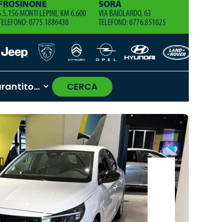
CERCA
›