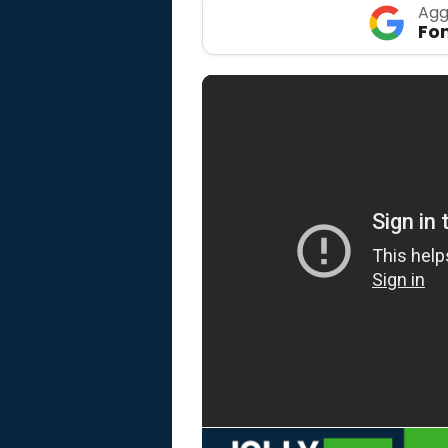
Agg
Fon