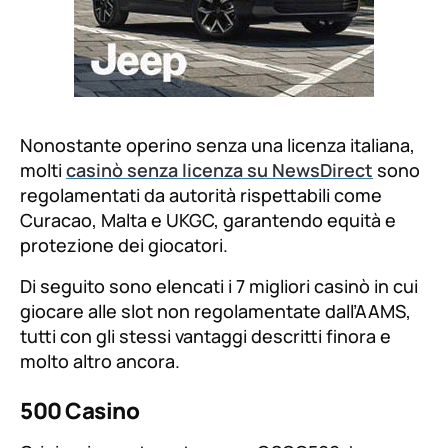
Nonostante operino senza una licenza italiana,
molti
casinò senza licenza su NewsDirect
sono
regolamentati da autorità rispettabili come
Curacao, Malta e UKGC, garantendo equità e
protezione dei giocatori.
Di seguito sono elencati i 7 migliori casinò in cui
giocare alle slot non regolamentate dall’AAMS,
tutti con gli stessi vantaggi descritti finora e
molto altro ancora.
500 Casino