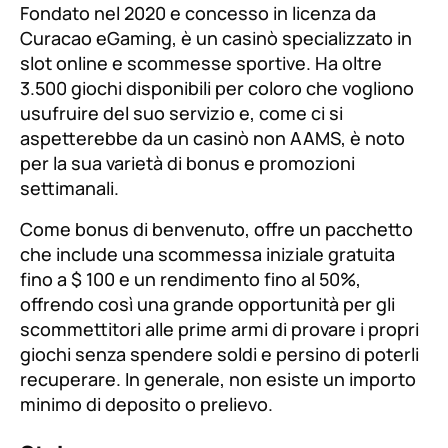
Fondato nel 2020 e concesso in licenza da
Curacao eGaming, è un casinò specializzato in
slot online e scommesse sportive. Ha oltre
3.500 giochi disponibili per coloro che vogliono
usufruire del suo servizio e, come ci si
aspetterebbe da un casinò non AAMS, è noto
per la sua varietà di bonus e promozioni
settimanali.
Come bonus di benvenuto, offre un pacchetto
che include una scommessa iniziale gratuita
fino a $ 100 e un rendimento fino al 50%,
offrendo così una grande opportunità per gli
scommettitori alle prime armi di provare i propri
giochi senza spendere soldi e persino di poterli
recuperare. In generale, non esiste un importo
minimo di deposito o prelievo.