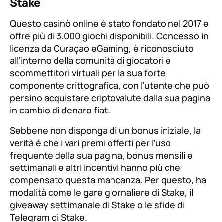
Stake
Questo casinò online è stato fondato nel 2017 e
offre più di 3.000 giochi disponibili. Concesso in
licenza da Curaçao eGaming, è riconosciuto
all’interno della comunità di giocatori e
scommettitori virtuali per la sua forte
componente crittografica, con l’utente che può
persino acquistare criptovalute dalla sua pagina
in cambio di denaro fiat.
Sebbene non disponga di un bonus iniziale, la
verità è che i vari premi offerti per l’uso
frequente della sua pagina, bonus mensili e
settimanali e altri incentivi hanno più che
compensato questa mancanza. Per questo, ha
modalità come le gare giornaliere di Stake, il
giveaway settimanale di Stake o le sfide di
Telegram di Stake.