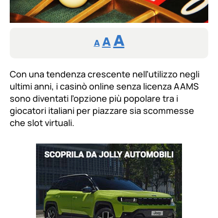
Reducir
Restablecer
Aumentar
A
A
A
tamaño
tamaño
tamaño
de
de
Con una tendenza crescente nell’utilizzo negli
fuente.
ultimi anni, i casinò online senza licenza AAMS
de
fuente
sono diventati l’opzione più popolare tra i
giocatori italiani per piazzare sia scommesse
fuente.
che slot virtuali.