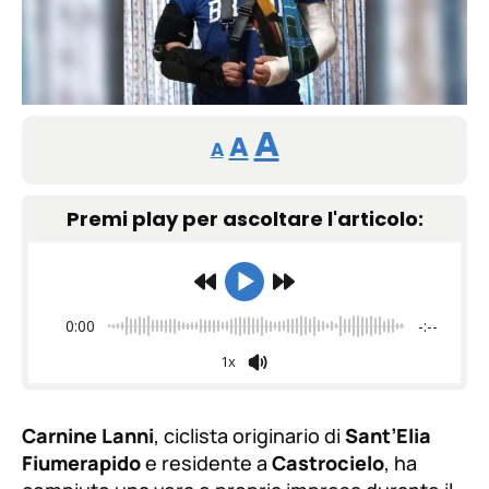
Reducir
Restablecer
Aumentar
A
A
A
tamaño
tamaño
tamaño
de
Premi play per ascoltare l'articolo:
de
fuente.
de
fuente
fuente.
0:00
-:--
1x
Carnine Lanni
, ciclista originario di
Sant’Elia
Fiumerapido
e residente a
Castrocielo
, ha