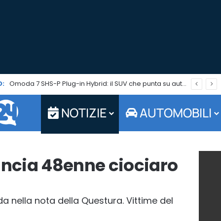
:
Omoda 7 SHS-P Plug-in Hybrid: il SUV che punta su autonomia ed efficienza è in promo per tutto agosto
NOTIZIE
AUTOMOBILI
uncia 48enne ciociaro
da nella nota della Questura. Vittime del