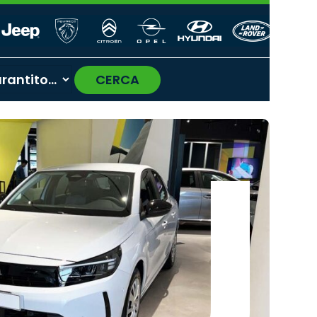
CERCA
›