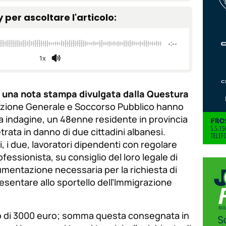
tamaño
de
y per ascoltare l'articolo:
de
fuente.
de
fuente
-:--
fuente.
1x
in una nota stampa divulgata dalla Questura
venzione Generale e Soccorso Pubblico hanno
 indagine, un 48enne residente in provincia
trata in danno di due cittadini albanesi.
i, i due, lavoratori dipendenti con regolare
rofessionista, su consiglio del loro legale di
umentazione necessaria per la richiesta di
sentare allo sportello dell’Immigrazione
to di 3000 euro; somma questa consegnata in