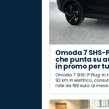
Omoda 7 SHS-P 
che punta su a
in promo per t
Omoda 7 SHS-P Plug-in Hy
92 km in elettrico, cons
rate da 199 euro al mese.