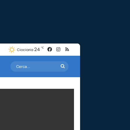
Facebook
Instagram
RSS
℃
24
Ciociaria
Cerca...