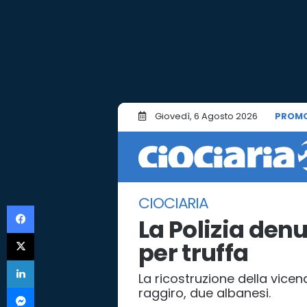
Giovedì, 6 Agosto 2026
PROMO
CIOCIARIA
Facebook
La Polizia den
X
per truffa
LinkedIn
La ricostruzione della vicen
Messenger
raggiro, due albanesi.