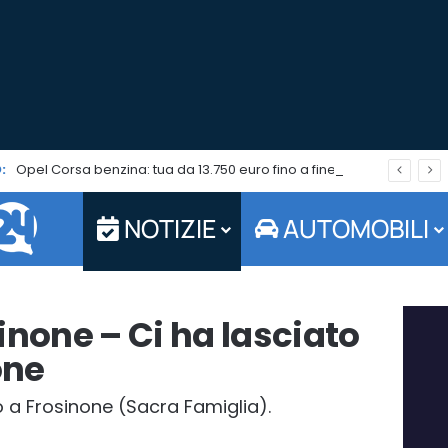
:
Opel Corsa benzina: tua da 13.750 euro fino a fine agosto 2026
NOTIZIE
AUTOMOBILI
inone – Ci ha lasciato
one
 a Frosinone (Sacra Famiglia).