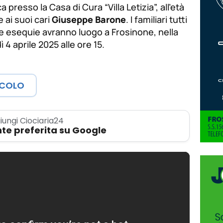
de
ca presso la Casa di Cura “Villa Letizia”, all’età
fuente.
 ai suoi cari
Giuseppe Barone
. I familiari tutti
de
fuente
Le esequie avranno luogo a Frosinone, nella
 4 aprile 2025 alle ore 15.
fuente.
ICOLO
iungi Ciociaria24
te preferita su Google