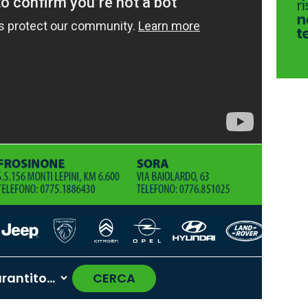
CERCA
›