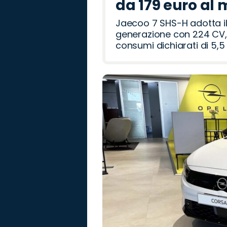
v
n
t
i
m
da 179 euro al
e
e
Jaecoo 7 SHS-H adotta il
generazione con 224 CV, 
r
o
consumi dichiarati di 5,5 