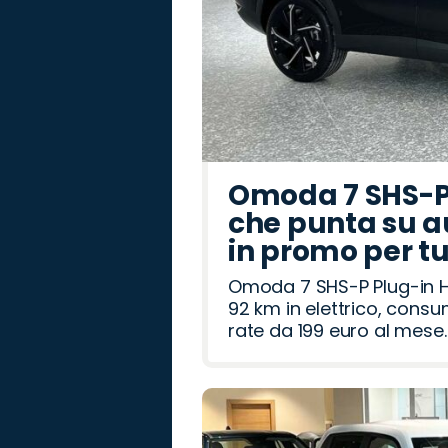
Omoda 7 SHS-P 
che punta su a
in promo per t
Omoda 7 SHS-P Plug-in Hy
92 km in elettrico, cons
rate da 199 euro al mese.