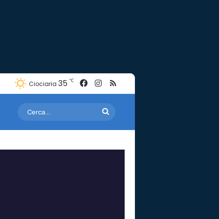
Facebook
Instagram
RSS
℃
35
Ciociaria
Cerca...