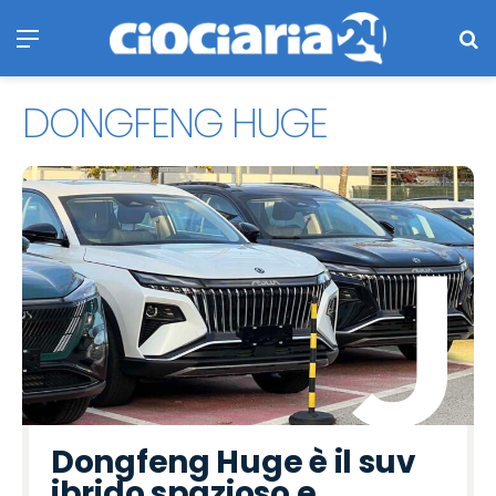
Menu
Ce
DONGFENG HUGE
Dongfeng Huge è il suv
ibrido spazioso e