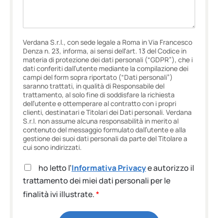
Verdana S.r.l., con sede legale a Roma in Via Francesco
Denza n. 23, informa, ai sensi dell'art. 13 del Codice in
materia di protezione dei dati personali (“GDPR”), che i
dati conferiti dall’utente mediante la compilazione dei
campi del form sopra riportato (“Dati personali”)
saranno trattati, in qualità di Responsabile del
trattamento, al solo fine di soddisfare la richiesta
dell’utente e ottemperare al contratto con i propri
clienti, destinatari e Titolari dei Dati personali. Verdana
S.r.l. non assume alcuna responsabilità in merito al
contenuto del messaggio formulato dall’utente e alla
gestione dei suoi dati personali da parte del Titolare a
cui sono indirizzati.
A
ho letto l’
Informativa Privacy
e autorizzo il
c
trattamento dei miei dati personali per le
c
finalità ivi illustrate.
*
e
t
t