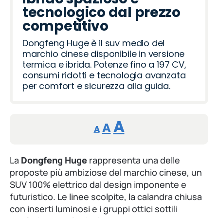
tecnologico dal prezzo
competitivo
Dongfeng Huge è il suv medio del
marchio cinese disponibile in versione
termica e ibrida. Potenze fino a 197 CV,
consumi ridotti e tecnologia avanzata
per comfort e sicurezza alla guida.
Reducir
Restablecer
Aumentar
A
A
A
tamaño
tamaño
tamaño
de
de
La
Dongfeng Huge
rappresenta una delle
fuente.
proposte più ambiziose del marchio cinese, un
de
fuente
SUV 100% elettrico dal design imponente e
futuristico. Le linee scolpite, la calandra chiusa
fuente.
con inserti luminosi e i gruppi ottici sottili