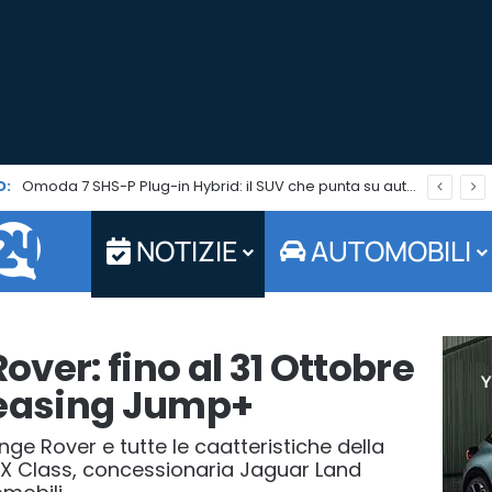
O:
Omoda 7 SHS-P Plug-in Hybrid: il SUV che punta su autonomia ed efficienza è in promo per tutto agosto
NOTIZIE
AUTOMOBILI
ver: fino al 31 Ottobre
Leasing Jump+
e Rover e tutte le caatteristiche della
X Class, concessionaria Jaguar Land