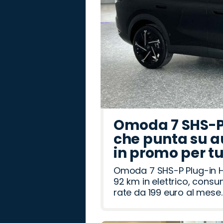
Omoda 7 SHS-P 
che punta su a
in promo per t
Omoda 7 SHS-P Plug-in Hy
92 km in elettrico, cons
rate da 199 euro al mese.