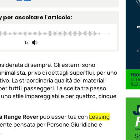
tamaño
tamaño
tamaño
de
y per ascoltare l'articolo:
de
fuente.
de
fuente
-:--
fuente.
1x
desiderata di sempre. Gli esterni sono
nimalista, privo di dettagli superflui, per uno
vo. La straordinaria qualità dei materiali
er tutti i passeggeri. La scelta tra passo
uno stile impareggiabile per quattro, cinque
a Range Rover
può esser tua con
Leasing
mente pensata per Persone Giuridiche e
.