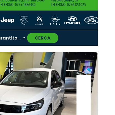
CERCA
›