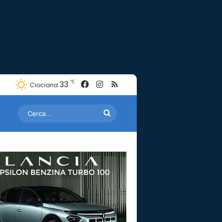
Facebook
Instagram
RSS
℃
33
Ciociaria
Cerca...