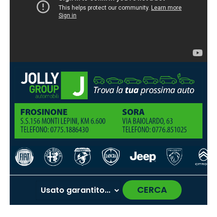
CERCA
‹
›