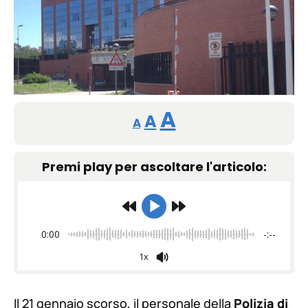
Reducir
Restablecer
Aumentar
A
A
A
tamaño
tamaño
tamaño
de
Premi play per ascoltare l'articolo:
de
fuente.
de
fuente
fuente.
0:00
-:--
1x
Il 21 gennaio scorso, il personale della
Polizia di