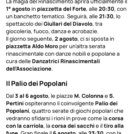
La magia del Rinascimento aprirà ufficialmente il
1° agosto
in
piazzetta del Forte
, alle
20:30
, con
un banchetto tematico. Seguirà, alle
21:30
, lo
spettacolo dei
Giullari del Diavolo
, tra
giocoleria, fuoco, danza e acrobazie.
Il giorno seguente,
2 agosto
, ci si sposta in
piazzetta Aldo Moro
per un’altra serata
rinascimentale con danze nobili e popolane a
cura delle
Danzatrici Rinascimentali
dell’Associazione
.
Il Palio dei Popolani
Dal
3 al 6 agosto
, le piazze
M. Colonna
e
S.
Pertini
ospiteranno il coinvolgente
Palio dei
Popolani
, quattro serate di giochi popolari che
vedranno sfidarsi i rioni in prove come la
corsa
con la carriola
, la
corsa dei sacchi
e il
tiro alla
fune
. Gran finale il
6 agosto
, alle
23:30
, con la