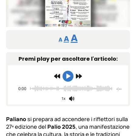
Reducir
Restablecer
Aumentar
A
A
A
tamaño
tamaño
tamaño
de
Premi play per ascoltare l'articolo:
de
fuente.
de
fuente
fuente.
0:00
-:--
1x
Paliano
si prepara ad accendere i riflettori sulla
27ª edizione del
Palio 2025
, una manifestazione
che celebra la cultura, la storia e le tradizioni