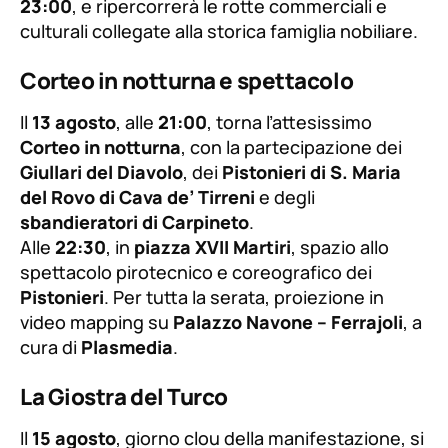
23:00
, e ripercorrerà le rotte commerciali e
culturali collegate alla storica famiglia nobiliare.
Corteo in notturna e spettacolo
Il
13 agosto
, alle
21:00
, torna l’attesissimo
Corteo in notturna
, con la partecipazione dei
Giullari del Diavolo
, dei
Pistonieri di S. Maria
del Rovo di Cava de’ Tirreni
e degli
sbandieratori di Carpineto
.
Alle
22:30
, in
piazza XVII Martiri
, spazio allo
spettacolo pirotecnico e coreografico dei
Pistonieri
. Per tutta la serata, proiezione in
video mapping su
Palazzo Navone – Ferrajoli
, a
cura di
Plasmedia
.
La Giostra del Turco
Il
15 agosto
, giorno clou della manifestazione, si