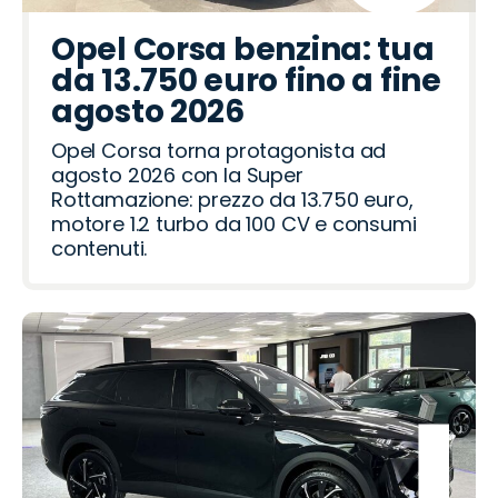
a
n
a
p
e
t
z
e
u
o
e
u
f
a
n
t
c
r
r
p
r
d
l
g
d
c
n
a
t
d
Opel Corsa benzina: tua
i
t
a
o
a
e
a
o
d
R
R
da 13.750 euro fino a fine
a
h
ë
o
o
a
o
o
agosto 2026
n
t
i
m
v
Opel Corsa torna protagonista ad
e
e
agosto 2026 con la Super
o
r
Rottamazione: prezzo da 13.750 euro,
motore 1.2 turbo da 100 CV e consumi
contenuti.