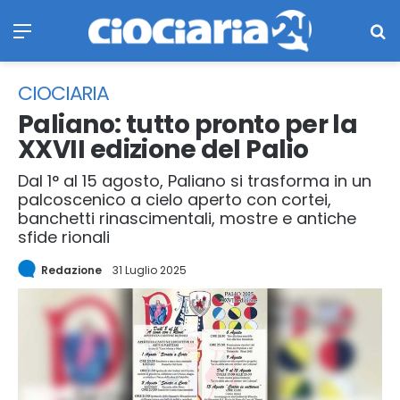
Menu
Ce
CIOCIARIA
Paliano: tutto pronto per la
XXVII edizione del Palio
Dal 1° al 15 agosto, Paliano si trasforma in un
palcoscenico a cielo aperto con cortei,
banchetti rinascimentali, mostre e antiche
sfide rionali
Redazione
31 Luglio 2025