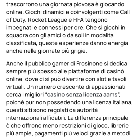
trascorrono una giornata piovosa è giocando
online. Giochi dinamici e coinvolgenti come Call
of Duty, Rocket League e FIFA tengono
impegnati e connessi per ore. Che si giochi in
squadra con gli amici o da soli in modalità
classificata, queste esperienze danno energia
anche nelle giornate più grigie.
Anche il pubblico gamer di Frosinone si dedica
sempre più spesso alle piattaforme di casinò
online, dove ci si può divertire con slot e tavoli
virtuali. Un numero crescente di appassionati
cerca i migliori “
casino senza licenza aams
”,
poiché pur non possedendo una licenza italiana,
questi siti sono regolati da autorità
internazionali affidabili. La differenza principale
è che offrono meno restrizioni di gioco, librerie
più ampie, pagamenti più veloci grazie a metodi