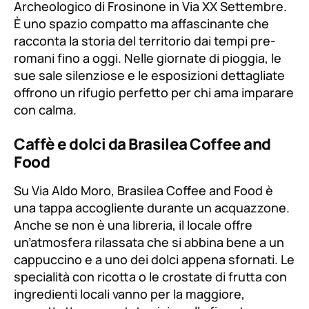
Archeologico di Frosinone in Via XX Settembre.
È uno spazio compatto ma affascinante che
racconta la storia del territorio dai tempi pre-
romani fino a oggi. Nelle giornate di pioggia, le
sue sale silenziose e le esposizioni dettagliate
offrono un rifugio perfetto per chi ama imparare
con calma.
Caffè e dolci da Brasilea Coffee and
Food
Su Via Aldo Moro, Brasilea Coffee and Food è
una tappa accogliente durante un acquazzone.
Anche se non è una libreria, il locale offre
un’atmosfera rilassata che si abbina bene a un
cappuccino e a uno dei dolci appena sfornati. Le
specialità con ricotta o le crostate di frutta con
ingredienti locali vanno per la maggiore,