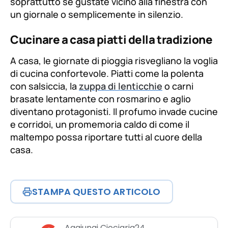
soprattutto se gustate vicino alla finestra con
un giornale o semplicemente in silenzio.
Cucinare a casa piatti della tradizione
A casa, le giornate di pioggia risvegliano la voglia
di cucina confortevole. Piatti come la polenta
con salsiccia, la
zuppa di lenticchie
o carni
brasate lentamente con rosmarino e aglio
diventano protagonisti. Il profumo invade cucine
e corridoi, un promemoria caldo di come il
maltempo possa riportare tutti al cuore della
casa.
STAMPA QUESTO ARTICOLO
Aggiungi Ciociaria24