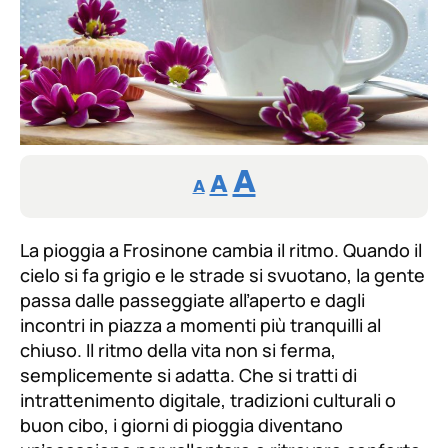
Reducir
Restablecer
Aumentar
A
A
A
tamaño
tamaño
tamaño
de
de
La pioggia a Frosinone cambia il ritmo. Quando il
fuente.
cielo si fa grigio e le strade si svuotano, la gente
de
fuente
passa dalle passeggiate all’aperto e dagli
incontri in piazza a momenti più tranquilli al
fuente.
chiuso. Il ritmo della vita non si ferma,
semplicemente si adatta. Che si tratti di
intrattenimento digitale, tradizioni culturali o
buon cibo, i giorni di pioggia diventano