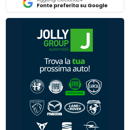
Fonte preferita su Google