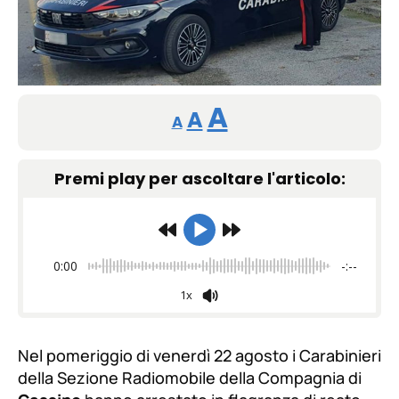
Reducir
Restablecer
Aumentar
A
A
A
tamaño
tamaño
tamaño
de
Premi play per ascoltare l'articolo:
de
fuente.
de
fuente
fuente.
0:00
-:--
1x
Nel pomeriggio di venerdì 22 agosto i Carabinieri
della Sezione Radiomobile della Compagnia di