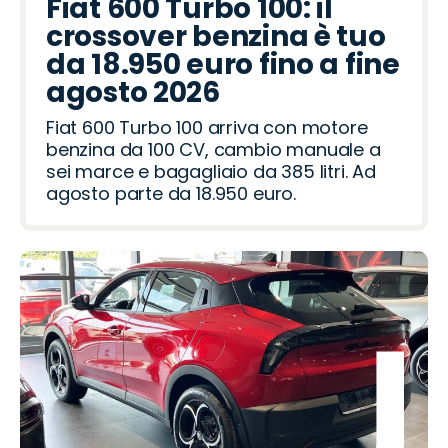
Fiat 600 Turbo 100: il
a
R
d
R
a
i
o
e
a
t
o
crossover benzina è tuo
o
a
o
a
o
o
h
ë
da 18.950 euro fino a fine
m
i
v
t
n
agosto 2026
e
e
Fiat 600 Turbo 100 arriva con motore
o
r
benzina da 100 CV, cambio manuale a
sei marce e bagagliaio da 385 litri. Ad
agosto parte da 18.950 euro.