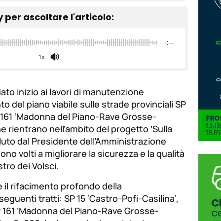
tamaño
de
y per ascoltare l'articolo:
de
fuente.
de
fuente
-:--
fuente.
1x
ato inizio ai lavori di manutenzione
to del piano viabile sulle strade provinciali SP
SP 161 ‘Madonna del Piano-Rave Grosse-
he rientrano nell’ambito del progetto ‘Sulla
uto dal Presidente dell’Amministrazione
ono volti a migliorare la sicurezza e la qualità
stro dei Volsci.
 il rifacimento profondo della
eguenti tratti: SP 15 ‘Castro-Pofi-Casilina’,
P 161 ‘Madonna del Piano-Rave Grosse-