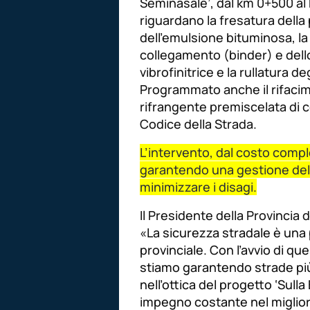
Seminasale’, dal km 0+500 al 
riguardano la fresatura della
dell’emulsione bituminosa, la 
collegamento (binder) e dell
vibrofinitrice e la rullatura d
Programmato anche il rifacim
rifrangente premiscelata di 
Codice della Strada.
L’intervento, dal costo compl
garantendo una gestione del 
minimizzare i disagi.
Il Presidente della Provincia 
«
La sicurezza stradale è una 
provinciale. Con l’avvio di qu
stiamo garantendo strade più si
nell’ottica del progetto ‘Sull
impegno costante nel migliorar