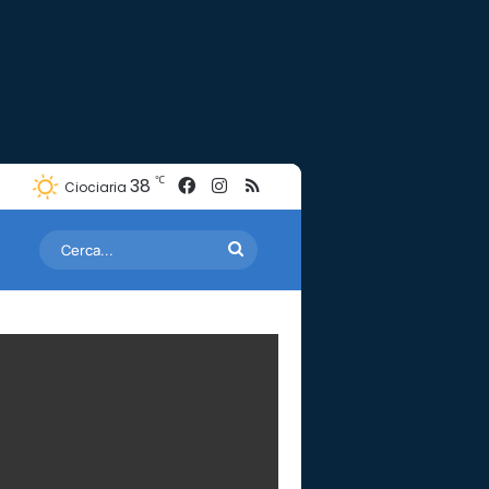
Facebook
Instagram
RSS
℃
38
Ciociaria
Cerca...