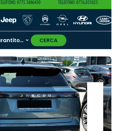
CERCA
›