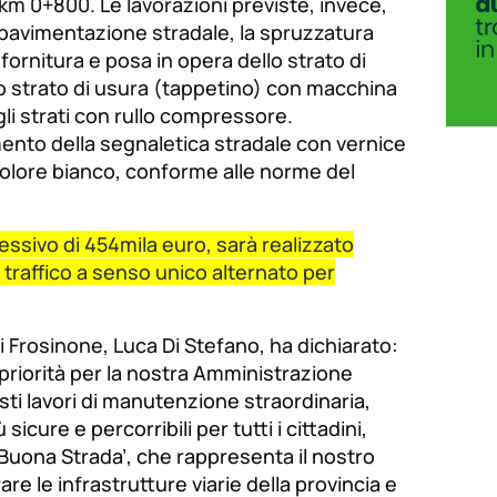
km 0+800. Le lavorazioni previste, invece,
 pavimentazione stradale, la spruzzatura
fornitura e posa in opera dello strato di
o strato di usura (tappetino) con macchina
egli strati con rullo compressore.
ento della segnaletica stradale con vernice
colore bianco, conforme alle norme del
essivo di 454mila euro, sarà realizzato
traffico a senso unico alternato per
di Frosinone, Luca Di Stefano, ha dichiarato:
priorità per la nostra Amministrazione
esti lavori di manutenzione straordinaria,
cure e percorribili per tutti i cittadini,
a Buona Strada’, che rappresenta il nostro
e le infrastrutture viarie della provincia e