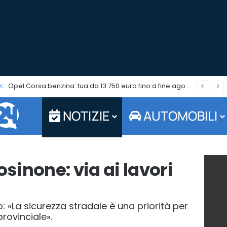
:
Opel Corsa benzina: tua da 13.750 euro fino a fine agosto 2026
NOTIZIE
AUTOMOBILI
osinone: via ai lavori
o: «La sicurezza stradale è una priorità per
rovinciale».