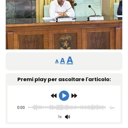
Reducir
Restablecer
Aumentar
A
A
A
tamaño
tamaño
tamaño
de
Premi play per ascoltare l'articolo:
de
fuente.
de
fuente
fuente.
0:00
-:--
1x