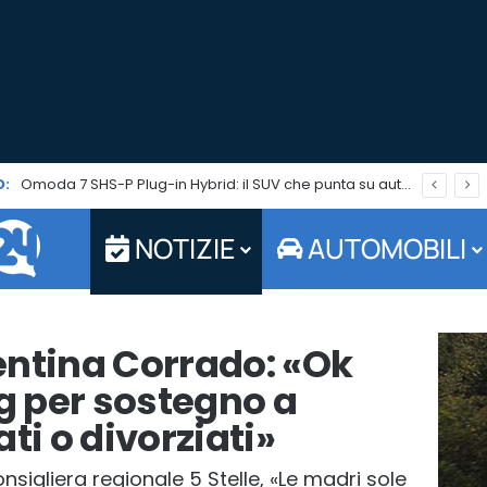
:
Omoda 7 SHS-P Plug-in Hybrid: il SUV che punta su autonomia ed efficienza è in promo per tutto agosto
NOTIZIE
AUTOMOBILI
entina Corrado: «Ok
 per sostegno a
ti o divorziati»
onsigliera regionale 5 Stelle, «Le madri sole