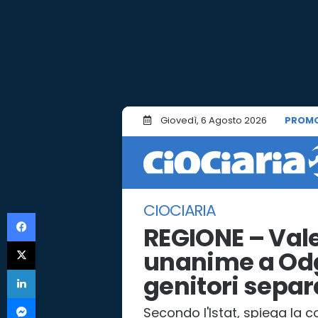
Giovedì, 6 Agosto 2026
PROMO
CIOCIARIA
Facebook
REGIONE – Val
X
unanime a Odg
LinkedIn
genitori separa
Messenger
Secondo l'Istat, spiega la c