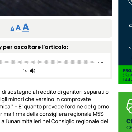
Reducir
Restablecer
Aumentar
A
A
A
tamaño
tamaño
tamaño
de
y per ascoltare l'articolo:
de
fuente.
de
fuente
-:--
fuente.
1x
 di sostegno al reddito di genitori separati o
 figli minori che versino in comprovate
mica.” – E’ quanto prevede l’ordine del giorno
 prima firma della consigliera regionale M5S,
ll’unanimità ieri nel Consiglio regionale del