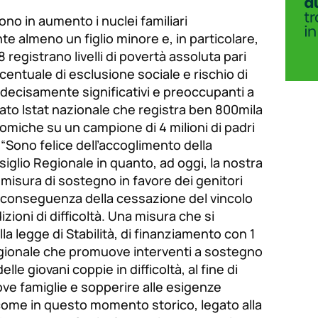
 sono in aumento i nuclei familiari
e almeno un figlio minore e, in particolare,
8 registrano livelli di povertà assoluta pari
rcentuale di esclusione sociale e rischio di
 decisamente significativi e preoccupanti a
dato Istat nazionale che registra ben 800mila
nomiche su un campione di 4 milioni di padri
 “Sono felice dell’accoglimento della
siglio Regionale in quanto, ad oggi, la nostra
isura di sostegno in favore dei genitori
 in conseguenza della cessazione del vincolo
zioni di difficoltà. Una misura che si
la legge di Stabilità, di finanziamento con 1
regionale che promuove interventi a sostegno
lle giovani coppie in difficoltà, al fine di
uove famiglie e sopperire alle esigenze
me in questo momento storico, legato alla