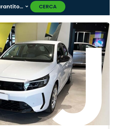
CERCA
›