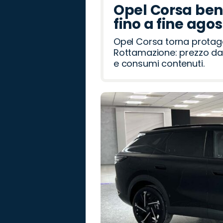
o
R
a
t
a
i
d
R
e
a
o
Opel Corsa benz
o
o
h
a
a
o
o
ë
fino a fine ago
v
i
m
t
n
Opel Corsa torna protag
Rottamazione: prezzo da 
e
e
e consumi contenuti.
r
o