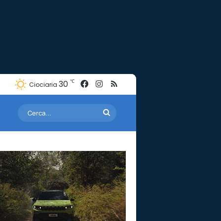
Facebook
Instagram
RSS
℃
30
Ciociaria
Cerca...