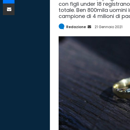
con figli under 18 registrano 
Condividi via mail
totale. Ben 800mila uomini 
campione di 4 milioni di pad
Redazione
I
21 Gennaio 2021
n
v
i
a
E
m
a
i
l