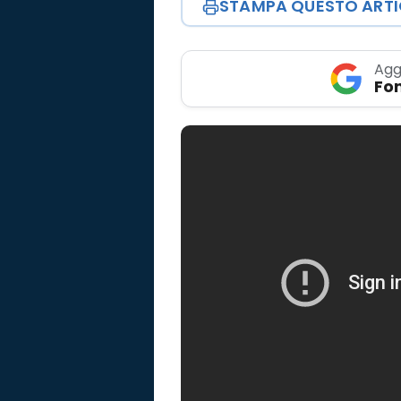
STAMPA QUESTO ART
Agg
Fon