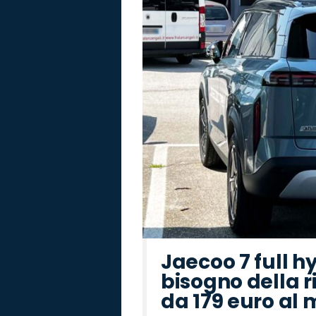
Jaecoo 7 full h
bisogno della r
da 179 euro al