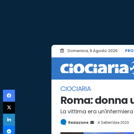
Domenica, 9 Agosto 2026
PRO
CIOCIARIA
Facebook
Roma: donna uc
X
La vittima era un'infermiera d
LinkedIn
Redazione
I
4 Settembre 2023
Messenger
n