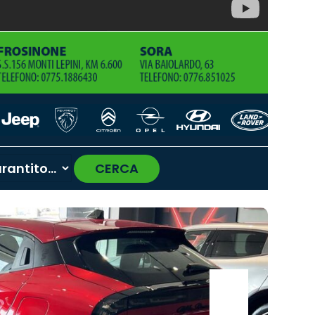
CERCA
›