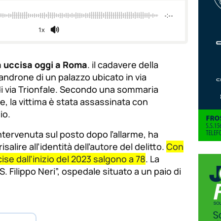
de
fuente
-:--
fuente.
1x
a uccisa oggi a Roma
. il cadavere della
’androne di un palazzo ubicato in via
di via Trionfale. Secondo una sommaria
e, la vittima è stata assassinata con
io.
tervenuta sul posto dopo l’allarme, ha
isalire all’identità dell’autore del delitto.
Con
cise dall’inizio del 2023 salgono a 78
. La
. Filippo Neri”, ospedale situato a un paio di