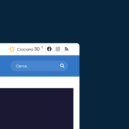
Facebook
Instagram
RSS
℃
30
Ciociaria
Cerca...