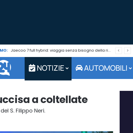
MO:
Jaecoo 7 full hybrid: viaggia senza bisogno della ricarica. Ad agosto è tuo da 179 euro al mese
NOTIZIE
AUTOMOBILI
cisa a coltellate
el S. Filippo Neri.