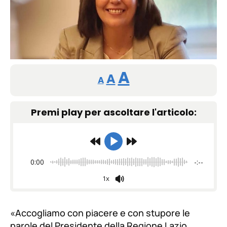
Reducir
Restablecer
Aumentar
A
A
A
tamaño
tamaño
tamaño
de
Premi play per ascoltare l'articolo:
de
fuente.
de
fuente
fuente.
0:00
-:--
1x
«
Accogliamo con piacere e con stupore le
parole del Presidente della Regione Lazio,