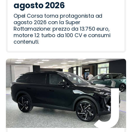
a
o
o
a
ë
o
h
o
agosto 2026
i
t
n
m
v
Opel Corsa torna protagonista ad
e
e
agosto 2026 con la Super
o
r
Rottamazione: prezzo da 13.750 euro,
motore 1.2 turbo da 100 CV e consumi
contenuti.