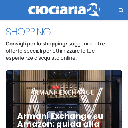
Menu
Ce
SHOPPING
Consigli per lo shopping:
suggerimenti e
offerte speciali per ottimizzare le tue
esperienze d’acquisto online.
A
r
m
a
n
i
E
Armani Exchange su
x
c
Amazon: guida alla
h